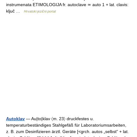
instrumenata ETIMOLOGIJA fr. autoclave ≃ auto 1 + lat. clavis:
ključ …
Hrvatski jezični portal
Autoklav
— Au|to|klav 〈m. 23〉 druckfestes u.
temperaturbeständiges Stahlgefäß für Laboratoriumsarbeiten,
z. B. zum Desinfizieren ärztl. Geräte [<grch. autos „selbst“ + lat.