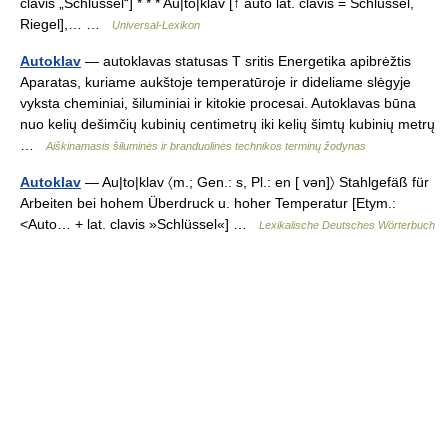
clavis „Schlüssel“] * * * Au|to|klav [↑ auto lat. clavis = Schlüssel,
Riegel],… …
Universal-Lexikon
Autoklav
— autoklavas statusas T sritis Energetika apibrėžtis
Aparatas, kuriame aukštoje temperatūroje ir dideliame slėgyje
vyksta cheminiai, šiluminiai ir kitokie procesai. Autoklavas būna
nuo kelių dešimčių kubinių centimetrų iki kelių šimtų kubinių metrų
…
Aiškinamasis šiluminės ir branduolinės technikos terminų žodynas
Autoklav
— Au|to|klav 〈m.; Gen.: s, Pl.: en [ vən]〉 Stahlgefäß für
Arbeiten bei hohem Überdruck u. hoher Temperatur [Etym.:
<Auto… + lat. clavis »Schlüssel«] …
Lexikalische Deutsches Wörterbuch