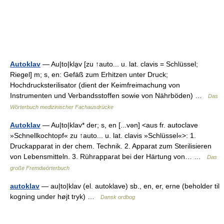
Autoklav
— Au|to|kla̱v [zu ↑auto... u. lat. clavis = Schlüssel;
Riegel] m; s, en: Gefäß zum Erhitzen unter Druck;
Hochdrucksterilisator (dient der Keimfreimachung von
Instrumenten und Verbandsstoffen sowie von Nährböden) …
Das
Wörterbuch medizinischer Fachausdrücke
Autoklav
— Au|to|klav* der; s, en [...vən] <aus fr. autoclave
»Schnellkochtopf« zu ↑auto... u. lat. clavis »Schlüssel«>: 1.
Druckapparat in der chem. Technik. 2. Apparat zum Sterilisieren
von Lebensmitteln. 3. Rührapparat bei der Härtung von… …
Das
große Fremdwörterbuch
autoklav
— au|to|klav (el. autoklave) sb., en, er, erne (beholder til
kogning under højt tryk) …
Dansk ordbog