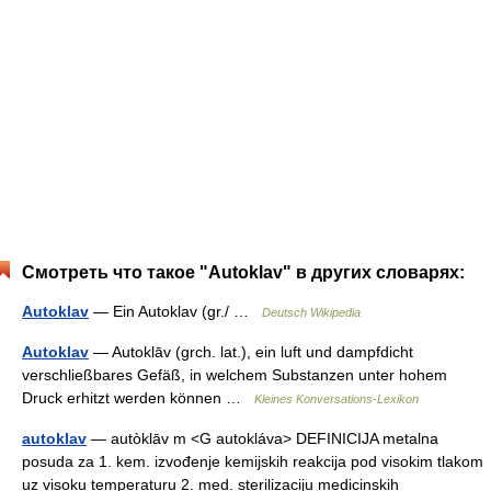
Смотреть что такое "Autoklav" в других словарях:
Autoklav
— Ein Autoklav (gr./ …
Deutsch Wikipedia
Autoklav
— Autoklāv (grch. lat.), ein luft und dampfdicht
verschließbares Gefäß, in welchem Substanzen unter hohem
Druck erhitzt werden können …
Kleines Konversations-Lexikon
autoklav
— autòklāv m <G autokláva> DEFINICIJA metalna
posuda za 1. kem. izvođenje kemijskih reakcija pod visokim tlakom
uz visoku temperaturu 2. med. sterilizaciju medicinskih